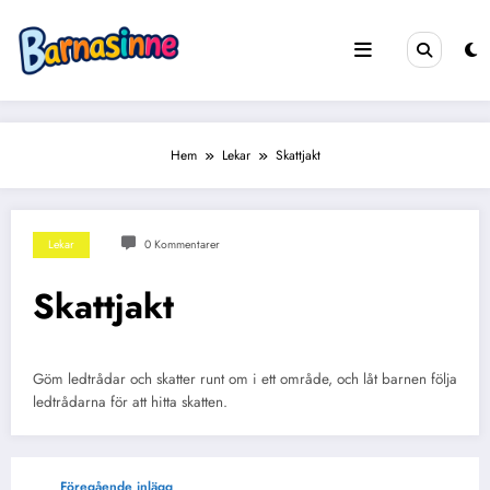
Hoppa
till
innehåll
Hem
Lekar
Skattjakt
Lekar
0 Kommentarer
Skattjakt
Göm ledtrådar och skatter runt om i ett område, och låt barnen följa
ledtrådarna för att hitta skatten.
Föregående inlägg