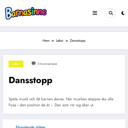
Hoppa
till
innehåll
Hem
Lekar
Dansstopp
Lekar
0 Kommentarer
Dansstopp
Spela musik och låt barnen dansa. När musiken stoppas ska alla
frysa i den position de är i. Den som rör sig åker ut.
Föregående inlägg