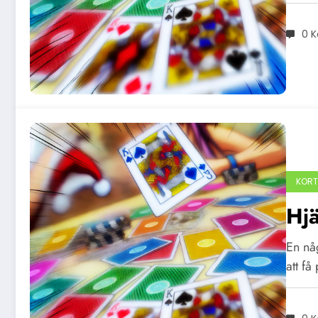
0 
KORT
Hjä
En någ
att f