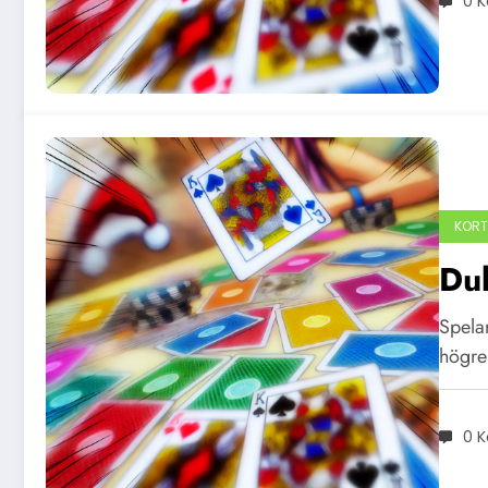
0 
KORT
Dub
Spelar
högre 
0 