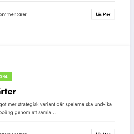
Läs Mer
Kommentarer
SPEL
rter
ot mer strategisk variant där spelarna ska undvika
å poäng genom att samla…
Läs Mer