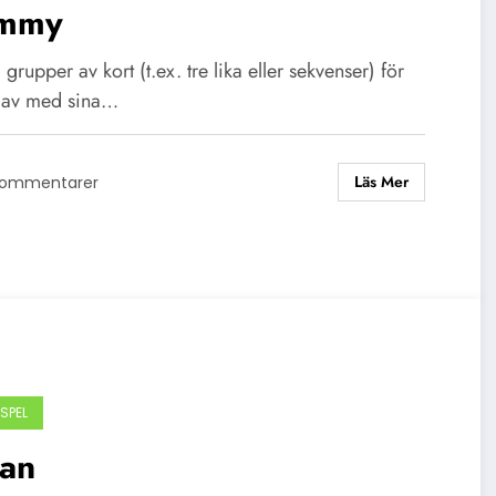
mmy
grupper av kort (t.ex. tre lika eller sekvenser) för
li av med sina…
Läs Mer
Kommentarer
SPEL
uan