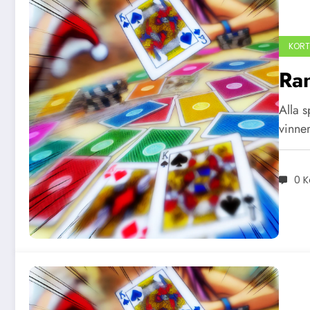
KORT
Ra
Alla s
vinner
0 