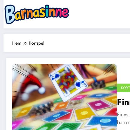
Hoppa
till
innehåll
Hem
Kortspel
KORT
Fin
Finns 
barn