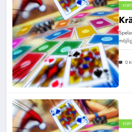
KORT
Krä
Spela
möjli
0 
KORT