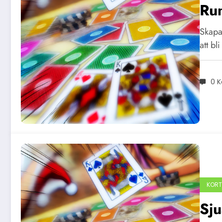
Ru
Skapa 
att b
0 
KORT
Sj