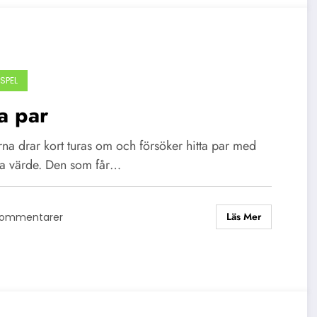
SPEL
a par
na drar kort turas om och försöker hitta par med
 värde. Den som får…
Läs Mer
Kommentarer