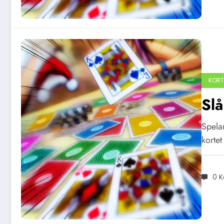
KORT
Slå
Spelar
kortet
0 