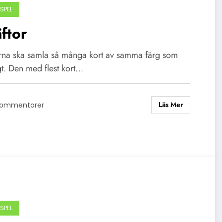
SPEL
ftor
rna ska samla så många kort av samma färg som
gt. Den med flest kort…
Läs Mer
Kommentarer
SPEL