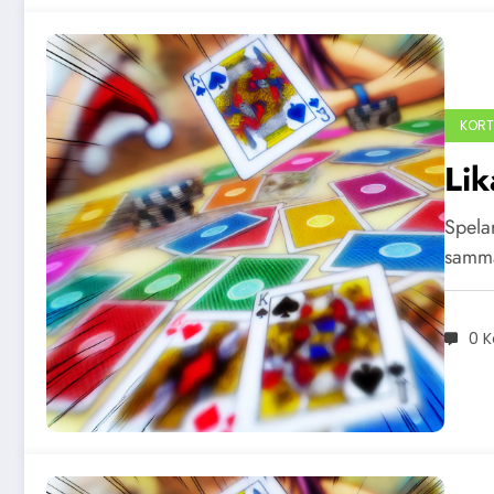
KORT
Lik
Spelar
samma
0 