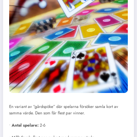
En variant av “gårdspöke” där spelarna försöker samla kort av
samma värde. Den som får flest par vinner.
•
Antal spelare:
2-6