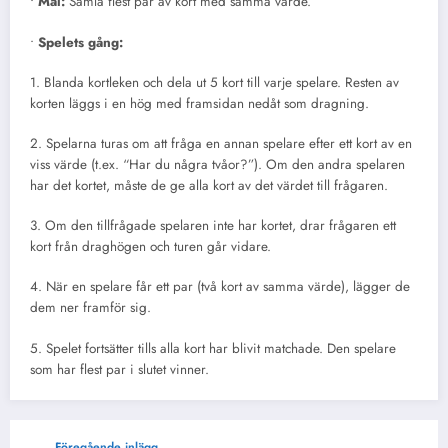
•
Mål:
Samla flest par av kort med samma värde.
•
Spelets gång:
1. Blanda kortleken och dela ut 5 kort till varje spelare. Resten av
korten läggs i en hög med framsidan nedåt som dragning.
2. Spelarna turas om att fråga en annan spelare efter ett kort av en
viss värde (t.ex. “Har du några tvåor?”). Om den andra spelaren
har det kortet, måste de ge alla kort av det värdet till frågaren.
3. Om den tillfrågade spelaren inte har kortet, drar frågaren ett
kort från draghögen och turen går vidare.
4. När en spelare får ett par (två kort av samma värde), lägger de
dem ner framför sig.
5. Spelet fortsätter tills alla kort har blivit matchade. Den spelare
som har flest par i slutet vinner.
Föregående inlägg