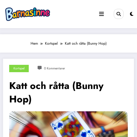
Hoppa
till
innehåll
Hem
Kortspel
Katt och råtta (Bunny Hop)
Kortspel
0 Kommentarer
Katt och råtta (Bunny
Hop)