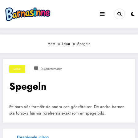
Hoppa
till
innehåll
Hem
Lekar
Spegeln
Lekar
0 Kommentarer
Spegeln
Ett barn står framför de andra och gör rörelser. De andra barnen
ska försöka härma rörelserna exakt som en spegelbild.
Föregående inlägg