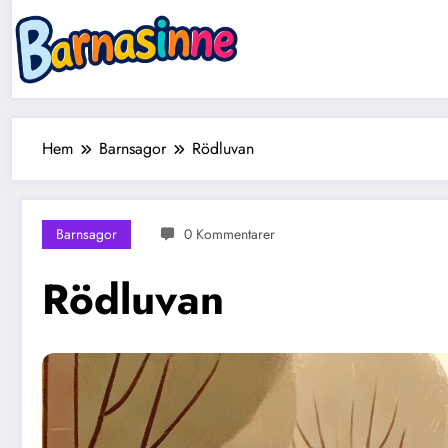
Hoppa
till
innehåll
Hem
Barnsagor
Rödluvan
Barnsagor
0 Kommentarer
Rödluvan