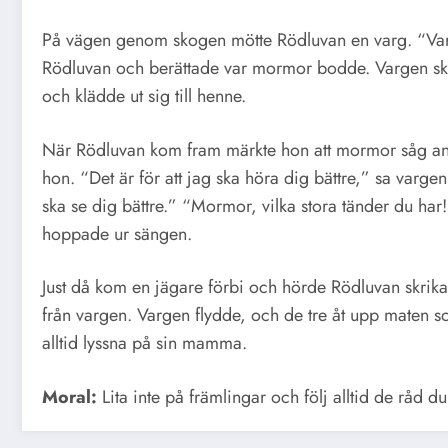
På vägen genom skogen mötte Rödluvan en varg. “Vart
Rödluvan och berättade var mormor bodde. Vargen skyn
och klädde ut sig till henne.
När Rödluvan kom fram märkte hon att mormor såg ann
hon. “Det är för att jag ska höra dig bättre,” sa varge
ska se dig bättre.” “Mormor, vilka stora tänder du har!
hoppade ur sängen.
Just då kom en jägare förbi och hörde Rödluvan skri
från vargen. Vargen flydde, och de tre åt upp maten 
alltid lyssna på sin mamma.
Moral:
Lita inte på främlingar och följ alltid de råd du