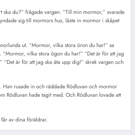
 ska du?” frågade vargen. “Till min mormor,” svarade
dade sig till mormors hus, låste in mormor i skåpet
orlunda ut. “Mormor, vilka stora öron du har!” sa
n. “Mormor, vilka stora ögon du har!” “Det är för att jag
” “Det är för att jag ska äta upp dig!” skrek vargen och
ka. Han rusade in och räddade Rödluvan och mormor
som Rödluvan hade tagit med. Och Rödluvan lovade att
 får av dina föräldrar.