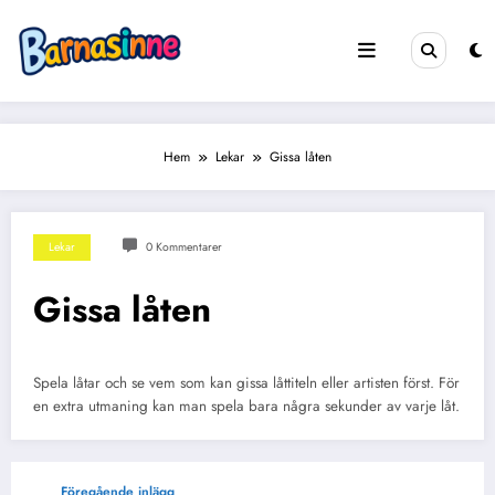
Hoppa
till
innehåll
Hem
Lekar
Gissa låten
Lekar
0 Kommentarer
Gissa låten
Spela låtar och se vem som kan gissa låttiteln eller artisten först. För
en extra utmaning kan man spela bara några sekunder av varje låt.
Föregående inlägg