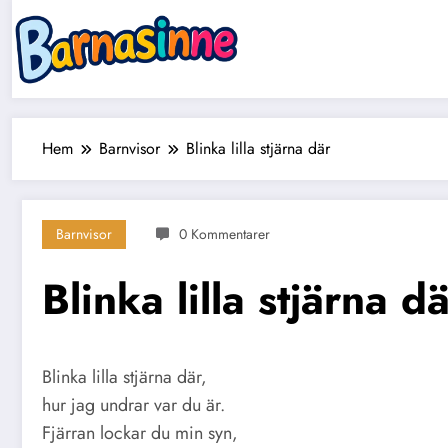
Hoppa
till
innehåll
Hem
Barnvisor
Blinka lilla stjärna där
Barnvisor
0 Kommentarer
Blinka lilla stjärna d
Blinka lilla stjärna där,
hur jag undrar var du är.
Fjärran lockar du min syn,